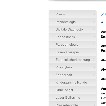
Z
Praxis
Implantologie
A
Digitale Diagnostik
Aes
Ers
Zahnästhetik
Parodontologie
Alv
Ent
Laser-Therapie
Zahnfleischerkrankung
Al
Prophylaxe
Alv
Zahnerhalt
Alv
Kinderzahnheilkunde
Am
Ohne Angst
weg
Labor Bellissimo
Ges
wer
Presseberichte