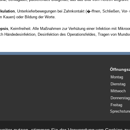
ikulation
, Unterkieferbewegungen bei Zahnkontakt (�-ffnen, Schließen, Vor
m Kauen) oder Bildung der Worte.
psis
, Keimfreiheit. Alle Maßnahmen zur Verhütung einer Infektion mit Mikroo
ch Händedesinfektion, Desinfektion des Operationsfeldes, Tragen von Munds
Öffnungsz
Montag
Dienstag
Mittwoch
Donnerstag
Freitag
Sprechstun