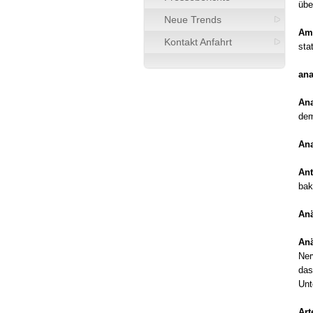
übe
Neue Trends
Am
Kontakt Anfahrt
sta
ana
An
dem
An
Ant
bak
An
Anä
Ner
das
Unt
Art