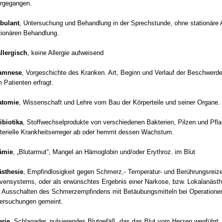
rgegangen.
bulant
, Untersuchung und Behandlung in der Sprechstunde, ohne stationäre
tionären Behandlung.
llergisch
, keine Allergie aufweisend
amnese
, Vorgeschichte des Kranken. Art, Beginn und Verlauf der Beschwerde
 Patienten erfragt.
atomie
, Wissenschaft und Lehre vom Bau der Körperteile und seiner Organe.
ibiotika
, Stoffwechselprodukte von verschiedenen Bakterien, Pilzen und Pfla
terielle Krankheitserreger ab oder hemmt dessen Wachstum.
ämie
, „Blutarmut“, Mangel an Hämoglobin und/oder Erythroz. im Blut
sthesie
, Empfindlosigkeit gegen Schmerz,- Temperatur- und Berührungsreize
vensystems, oder als erwünschtes Ergebnis einer Narkose, bzw. Lokalanästhes
 Ausschalten des Schmerzempfindens mit Betäubungsmitteln bei Operatione
ersuchungen gemeint.
erie
, Schlagader, pulsierendes Blutgefäß, das das Blut vom Herzen wegführt.