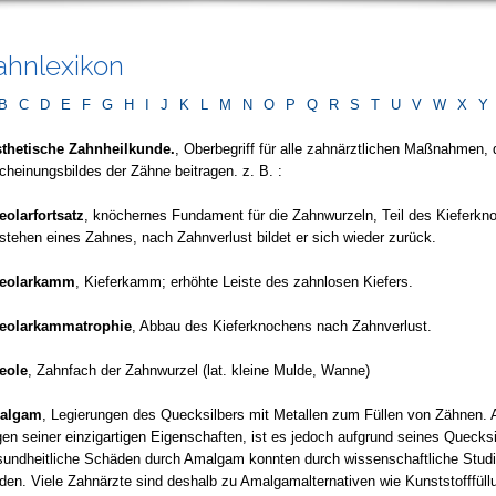
ahnlexikon
B
C
D
E
F
G
H
I
J
K
L
M
N
O
P
Q
R
S
T
U
V
W
X
Y
thetische Zahnheilkunde.
, Oberbegriff für alle zahnärztlichen Maßnahmen,
cheinungsbildes der Zähne beitragen. z. B. :
eolarfortsatz
, knöchernes Fundament für die Zahnwurzeln, Teil des Kieferkno
stehen eines Zahnes, nach Zahnverlust bildet er sich wieder zurück.
veolarkamm
, Kieferkamm; erhöhte Leiste des zahnlosen Kiefers.
eolarkammatrophie
, Abbau des Kieferknochens nach Zahnverlust.
eole
, Zahnfach der Zahnwurzel (lat. kleine Mulde, Wanne)
algam
, Legierungen des Quecksilbers mit Metallen zum Füllen von Zähnen. 
en seiner einzigartigen Eigenschaften, ist es jedoch aufgrund seines Quecksilb
undheitliche Schäden durch Amalgam konnten durch wissenschaftliche Studien
den. Viele Zahnärzte sind deshalb zu Amalgamalternativen wie Kunststofffüll